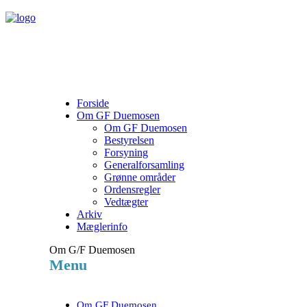
Forside
Om GF Duemosen
Om GF Duemosen
Bestyrelsen
Forsyning
Generalforsamling
Grønne områder
Ordensregler
Vedtægter
Arkiv
Mæglerinfo
Om G/F Duemosen
Menu
Om GF Duemosen