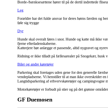
Borde-/bænksesættene hører til på de dertil indrettede flise
Leg
Forældre har det fulde ansvar for deres børns færden og beny
føle sig trygge
Dyr
Hunde skal overalt føres i snor. Hunde og katte må ikke være 
fjerne efterladenskaberne.
Katteejere bør anlægge et passende, altid nygravet og nyreve
Ridning er ikke tilladt på fællesarealer på Snogekær, husk vi
Biler og andre køretøjer
Parkering skal foretages uden gene for den generelle færdsel 
vendepladserne. Vi henstiller til at man ikke overskrider en 
Langtidsparkering af erhvervskøretøjer og campingvogne må i
Motorkøretøjer er forbudt på stier og på det grønne områder
GF Duemosen