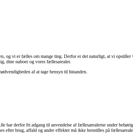
 og vi er fælles om mange ting. Derfor er det naturligt, at vi opstiller v
 dig, dine naboer og vores fællesarealer.
 nødvendigheden af at tage hensyn til hinanden.
Alle har derfor fri adgang til anvendelse af fællesarealerne under behørig
s efter brug, affald og andre effekter må ikke henstilles på fællesareale