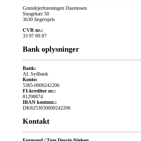
Grundejerforeningen Duemosen
Snogekær 50
3630 Jægerspris
CVR nr.:
33 97 89 87
Bank oplysninger
Bank:
AL Sydbank
Konto:
5365-0000242206
FI-kreditor nr.:
81298874
IBAN kontonr.:
DK8253650000242206
Kontakt
Formand / Tom Desvig-Nielsen