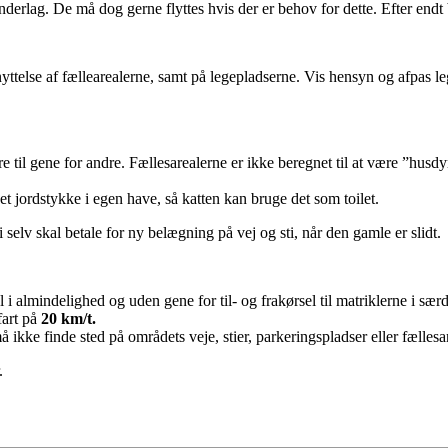
underlag. De må dog gerne flyttes hvis der er behov for dette. Efter end
ttelse af fællearealerne, samt på legepladserne. Vis hensyn og afpas lege
til gene for andre. Fællesarealerne er ikke beregnet til at være ”husdyrs”
t jordstykke i egen have, så katten kan bruge det som toilet.
 selv skal betale for ny belægning på vej og sti, når den gamle er slidt.
i almindelighed og uden gene for til- og frakørsel til matriklerne i sær
fart på
20 km/t.
kke finde sted på områdets veje, stier, parkeringspladser eller fællesar
.