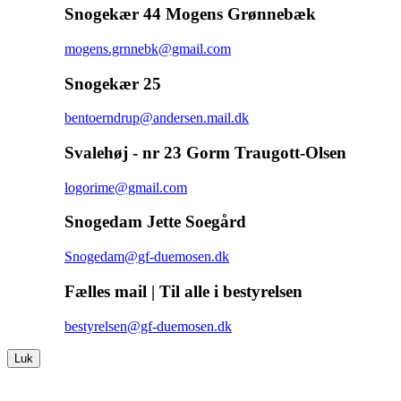
Snogekær 44 Mogens Grønnebæk
mogens.grnnebk@gmail.com
Snogekær 25
bentoerndrup@andersen.mail.dk
Svalehøj - nr 23 Gorm Traugott-Olsen
logorime@gmail.com
Snogedam Jette Soegård
Snogedam@gf-duemosen.dk
Fælles mail | Til alle i bestyrelsen
bestyrelsen@gf-duemosen.dk
Luk