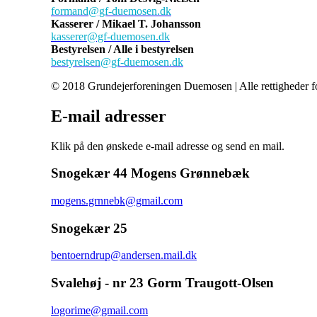
formand@gf-duemosen.dk
Kasserer / Mikael T. Johansson
kasserer@gf-duemosen.dk
Bestyrelsen / Alle i bestyrelsen
bestyrelsen@gf-duemosen.dk
© 2018 Grundejerforeningen Duemosen | Alle rettigheder f
E-mail adresser
Klik på den ønskede e-mail adresse og send en mail.
Snogekær 44 Mogens Grønnebæk
mogens.grnnebk@gmail.com
Snogekær 25
bentoerndrup@andersen.mail.dk
Svalehøj - nr 23 Gorm Traugott-Olsen
logorime@gmail.com