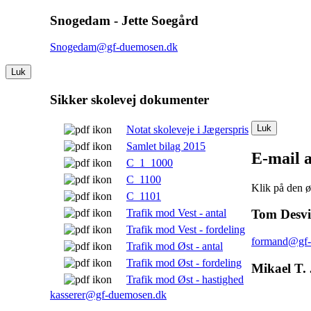
Snogedam - Jette Soegård
Snogedam@gf-duemosen.dk
Luk
Sikker skolevej dokumenter
Luk
Notat skoleveje i Jægerspris
Samlet bilag 2015
E-mail 
C_1_1000
C_1100
Klik på den ø
C_1101
Trafik mod Vest - antal
Tom Desvi
Trafik mod Vest - fordeling
formand@gf-
Trafik mod Øst - antal
Trafik mod Øst - fordeling
Mikael T. 
Trafik mod Øst - hastighed
kasserer@gf-duemosen.dk